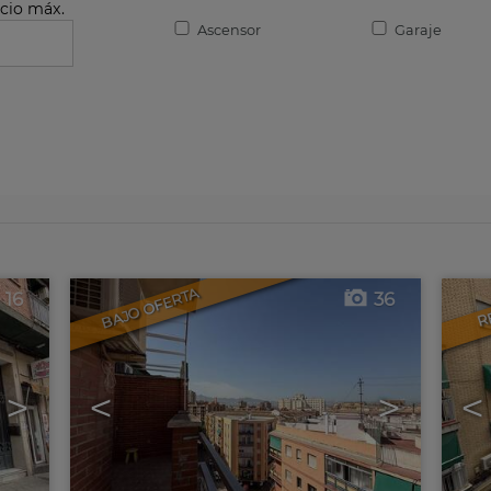
cio máx.
Ascensor
Garaje
BAJO OFERTA
R
16
36
>
<
>
<