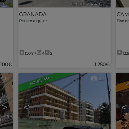
3007
🔗
Ref.. INEV-434788
🔗
GRANADA
CAM
Piso en alquiler
Piso e
150m²
4
2
12
.100€
1.250€
R
1
22
NOVEDAD
>
<
>
<