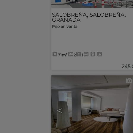
Ref.. MLS-61
SALOBREÑA
,
SALOBREÑA
,
GRANADA
Piso en venta
71m²
2
1
245
<