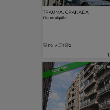
Ref.. INEV-50
TRAUMA
,
GRANADA
Piso en alquiler
110m²
4
2
1
32
NOVEDAD
<