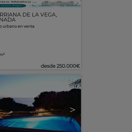
Ref.. MLS-608626
🔗
RRIANA DE LA VEGA
,
NADA
o urbano en venta
3m²
desde
250.000€
84
>