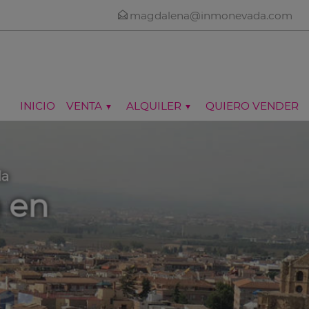
magdalena@inmonevada.com
INICIO
VENTA
ALQUILER
QUIERO VENDER
da
a en