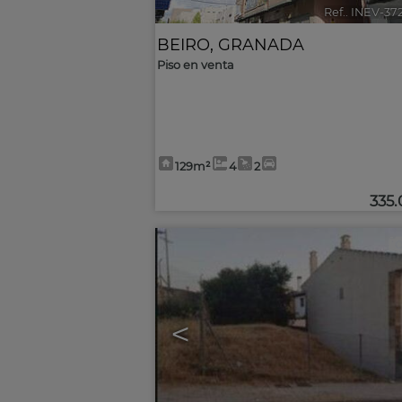
Ref.. INEV-37
BEIRO
,
GRANADA
Piso en venta
129m²
4
2
335
<