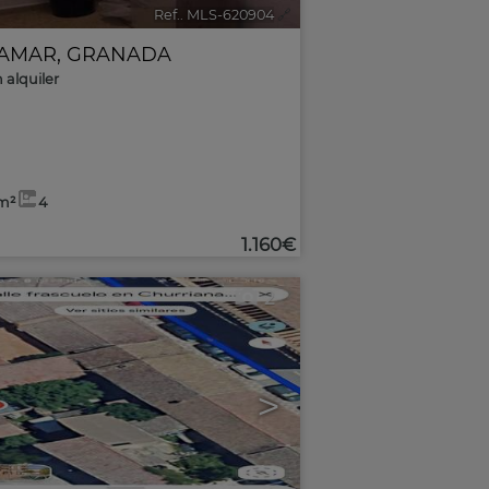
Ref.. MLS-620904
🔗
AMAR
,
GRANADA
 alquiler
m²
4
1.160€
2
>