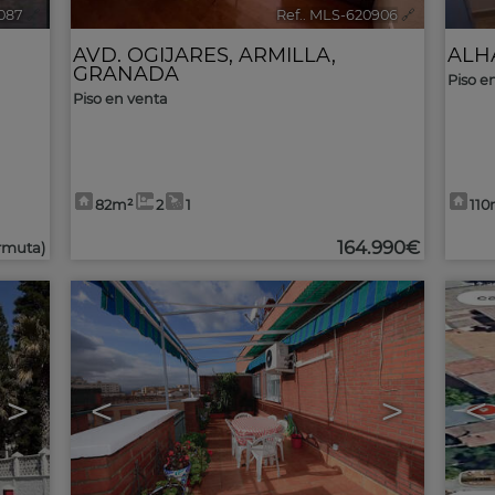
2087
🔗
Ref.. MLS-620906
🔗
AVD. OGIJARES
,
ARMILLA
,
ALH
GRANADA
Piso en
Piso en venta
82m²
2
1
110
164.990€
rmuta)
>
<
>
<