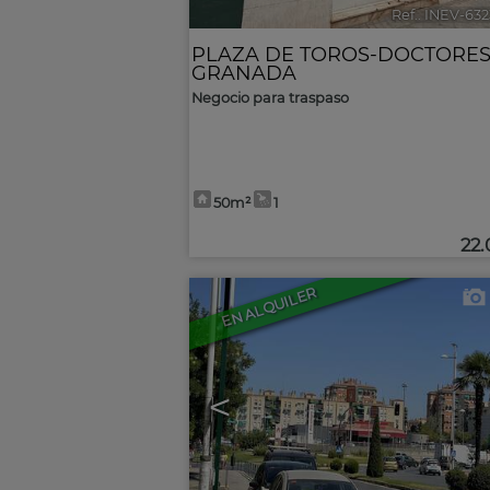
Ref.. INEV-63
PLAZA DE TOROS-DOCTORE
GRANADA
Negocio para traspaso
50m²
1
22
EN ALQUILER
<