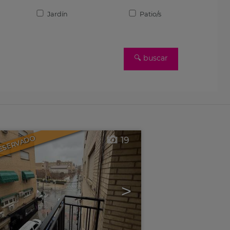
Jardín
Patio/s
ESERVADO
19
>