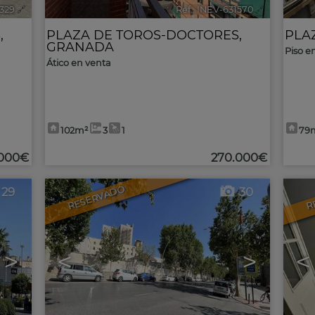
2329
🔗
Ref.. INEV-631570
🔗
S
,
PLAZA DE TOROS-DOCTORES
,
PLA
GRANADA
Piso en
Ático en venta
102m²
3
1
79
.000€
270.000€
RESERVADO
R
29
30
>
<
>
<