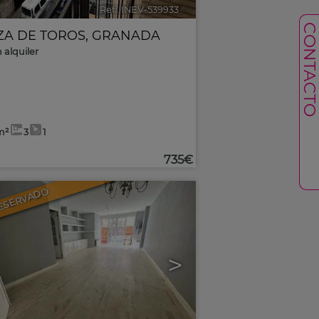
Ref.. INEV-539933
🔗
CONTACT
ZA DE TOROS
,
GRANADA
 alquiler
m²
3
1
735€
ESERVADO
>