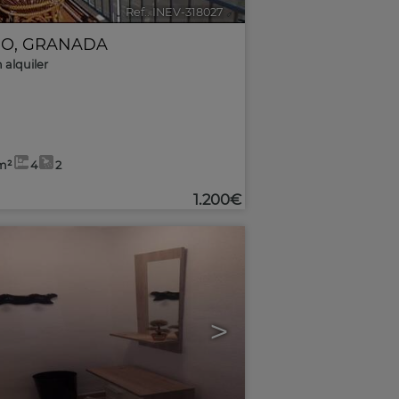
Ref.. INEV-318027
🔗
RO
,
GRANADA
 alquiler
m²
4
2
1.200€
>