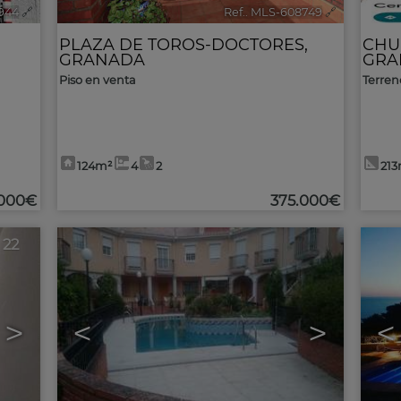
8944
🔗
Ref.. MLS-608749
🔗
PLAZA DE TOROS-DOCTORES
,
CHU
GRANADA
GRA
Piso en venta
Terren
124m²
4
2
21
.000€
375.000€
22
>
<
>
<