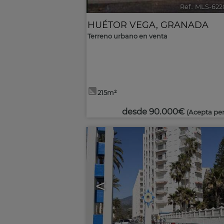
Ref.. MLS-62
HUÉTOR VEGA
,
GRANADA
Terreno urbano en venta
215m²
desde
90.000€
(Acepta pe
<