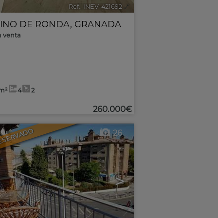
Ref.. INEV-421692
🔗
INO DE RONDA
,
GRANADA
n venta
2m²
4
2
260.000€
ESERVADO
26
>