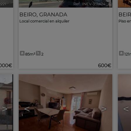
2221
🔗
Ref.. INEV-351424
🔗
BEIRO
,
GRANADA
BEI
Local comercial en alquiler
Piso en
85m²
2
121
.000€
600€
2
>
<
>
<