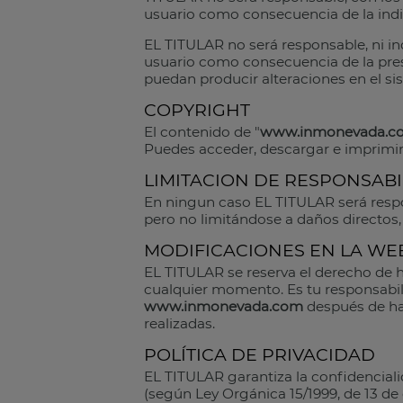
usuario como consecuencia de la indis
EL TITULAR no será responsable, ni in
usuario como consecuencia de la prese
puedan producir alteraciones en el si
COPYRIGHT
El contenido de "
www.inmonevada.c
Puedes acceder, descargar e imprimir
LIMITACION DE RESPONSAB
En ningun caso EL TITULAR será respo
pero no limitándose a daños directos,
MODIFICACIONES EN LA WE
EL TITULAR se reserva el derecho de h
cualquier momento. Es tu responsabili
www.inmonevada.com
después de ha
realizadas.
POLÍTICA DE PRIVACIDAD
EL TITULAR garantiza la confidencialid
(según Ley Orgánica 15/1999, de 13 de