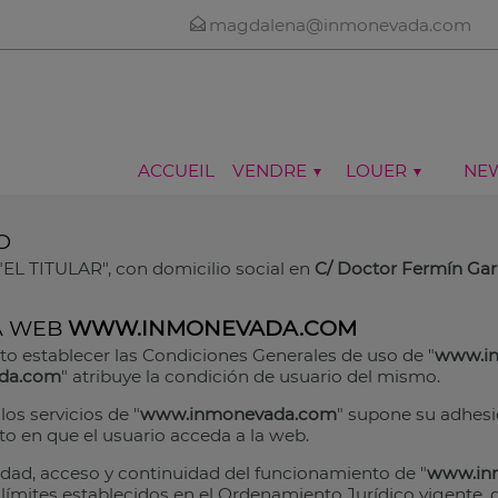
magdalena@inmonevada.com
ACCUEIL
VENDRE
LOUER
NE
O
 "EL TITULAR", con domicilio social en
C/ Doctor Fermín Garr
A WEB
WWW.INMONEVADA.COM
to establecer las Condiciones Generales de uso de "
www.i
da.com
" atribuye la condición de usuario del mismo.
los servicios de "
www.inmonevada.com
" supone su adhesi
 en que el usuario acceda a la web.
idad, acceso y continuidad del funcionamiento de "
www.in
límites establecidos en el Ordenamiento Jurídico vigente, d