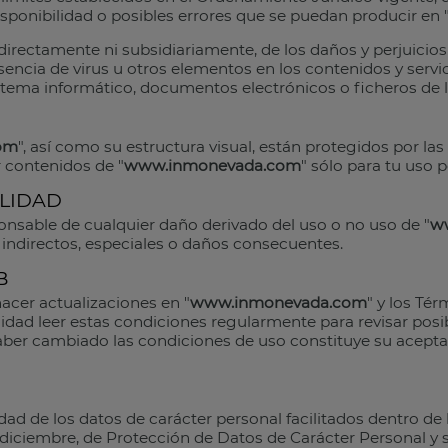
ponibilidad o posibles errores que se puedan producir en 
directamente ni subsidiariamente, de los daños y perjuicios
ncia de virus u otros elementos en los contenidos y servi
stema informático, documentos electrónicos o ficheros de l
om
", así como su estructura visual, están protegidos por las
 contenidos de "
www.inmonevada.com
" sólo para tu uso p
ILIDAD
nsable de cualquier daño derivado del uso o no uso de "
w
 indirectos, especiales o daños consecuentes.
B
acer actualizaciones en "
www.inmonevada.com
" y los Té
dad leer estas condiciones regularmente para revisar posib
ber cambiado las condiciones de uso constituye su acepta
ad de los datos de carácter personal facilitados dentro de 
 diciembre, de Protección de Datos de Carácter Personal y s