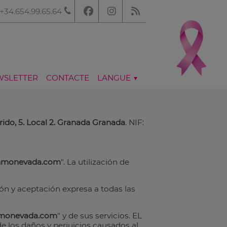
+34.654.99.65.64
WSLETTER
CONTACTE
LANGUE
ido, 5. Local 2. Granada Granada
. NIF:
nmonevada.com
". La utilización de
ón y aceptación expresa a todas las
monevada.com
" y de sus servicios. EL
e los daños y perjuicios causados al