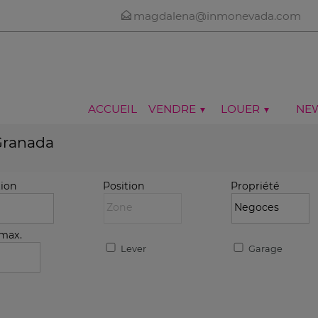
magdalena@inmonevada.com
ACCUEIL
VENDRE
LOUER
NE
Granada
tion
Position
Propriété
 max.
Lever
Garage